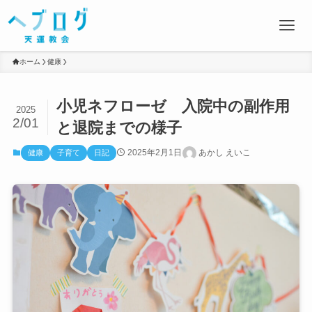
ホーム
健康
小児ネフローゼ 入院中の副作用
2025
2/01
と退院までの様子
2025年2月1日
あかし えいこ
健康
子育て
日記