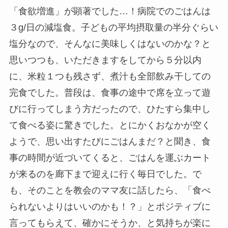
「食欲増進」が顕著でした…！病院でのごはんは
３g/日の減塩食。子どもの平均摂取量の半分ぐらい
塩分なので、そんなに美味しくはないのかな？と
思いつつも、いただきますをしてから５分以内
に、米粒１つも残さず、煮汁も全部飲み干しての
完食でした。普段は、食事の途中で席を立って遊
びに行ってしまう方だったので、ひたすら集中し
て食べる姿に驚きでした。とにかくおなかが空く
ようで、思い出すたびにごはんまだ？と聞き、食
事の時間が近づいてくると、ごはんを運ぶカート
が来るのを廊下まで迎えに行く毎日でした。で
も、そのことを教会のママ友に話したら、「食べ
られないよりはいいのかも！？」とポジティブに
言ってもらえて、確かにそうか、と気持ちが楽に