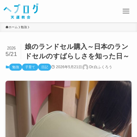
ホーム
勉強
娘のランドセル購入～日本のラン
2026
5/21
ドセルのすばらしさを知った日～
2026年5月21日
Dr.白ふくろう
勉強
子育て
日記