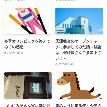
冬季オリンピックを終えて
天運教会のオープンチャー
みての感想
チに参加してみた話～結論
は、ぜひ皆さんご参加下さ
2026年3月3日
い！～
2026年2月4日
ついにみそきん実店舗に行
馬のように走る年～今年の