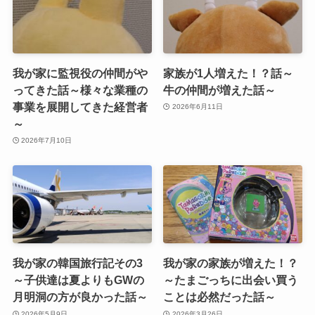
我が家に監視役の仲間がや
家族が1人増えた！？話～
ってきた話～様々な業種の
牛の仲間が増えた話～
事業を展開してきた経営者
2026年6月11日
～
2026年7月10日
我が家の韓国旅行記その3
我が家の家族が増えた！？
～子供達は夏よりもGWの
～たまごっちに出会い買う
月明洞の方が良かった話～
ことは必然だった話～
2026年5月9日
2026年3月26日