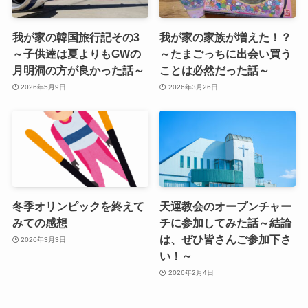
我が家の韓国旅行記その3
我が家の家族が増えた！？
～子供達は夏よりもGWの
～たまごっちに出会い買う
月明洞の方が良かった話～
ことは必然だった話～
2026年5月9日
2026年3月26日
冬季オリンピックを終えて
天運教会のオープンチャー
みての感想
チに参加してみた話～結論
は、ぜひ皆さんご参加下さ
2026年3月3日
い！～
2026年2月4日