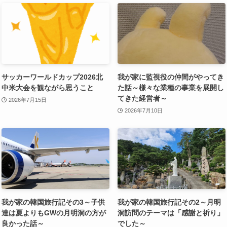
サッカーワールドカップ2026北
我が家に監視役の仲間がやってき
中米大会を観ながら思うこと
た話～様々な業種の事業を展開し
てきた経営者～
2026年7月15日
2026年7月10日
我が家の韓国旅行記その3～子供
我が家の韓国旅行記その2～月明
達は夏よりもGWの月明洞の方が
洞訪問のテーマは「感謝と祈り」
良かった話～
でした～