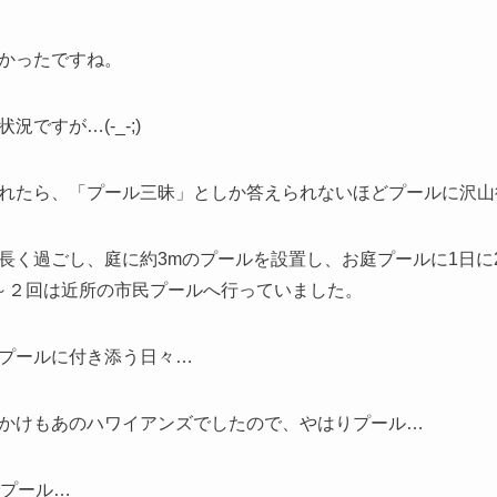
かったですね。
ですが…(-_-;)
れたら、「プール三昧」としか答えられないほどプールに沢山
長く過ごし、庭に約3mのプールを設置し、お庭プールに1日に
～２回は近所の市民プールへ行っていました。
プールに付き添う日々…
かけもあのハワイアンズでしたので、やはりプール…
でプール…