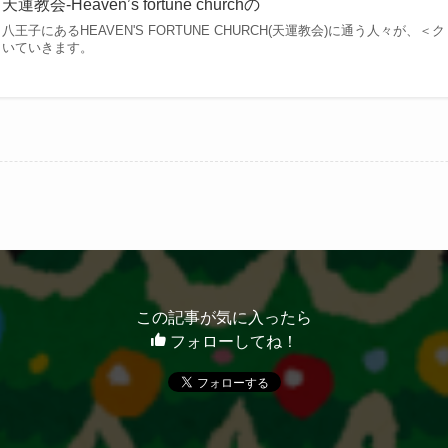
天運教会-Heaven’s fortune churchの
八王子にあるHEAVEN'S FORTUNE CHURCH(天運教会)に通う人々が
いていきます。
この記事が気に入ったら
フォローしてね！